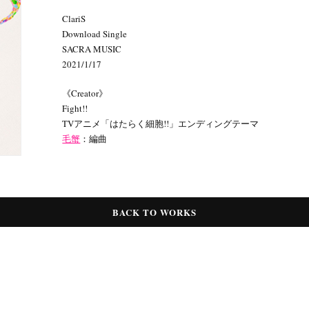
ClariS
Download Single
SACRA MUSIC
2021/1/17
《Creator》
Fight!!
TVアニメ「はたらく細胞!!」エンディングテーマ
毛蟹
：編曲
BACK TO WORKS