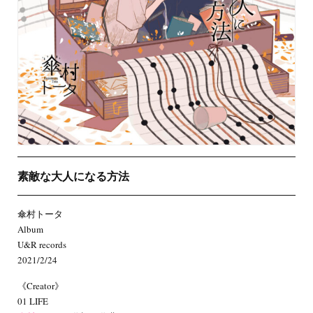
素敵な大人になる方法
傘村トータ
Album
U&R records
2021/2/24
《Creator》
01 LIFE