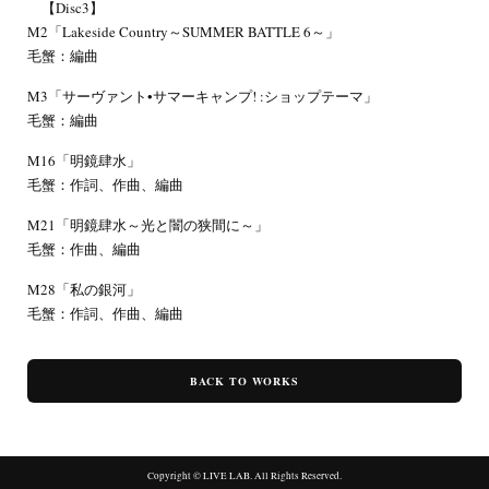
【Disc3】
M2「Lakeside Country～SUMMER BATTLE 6～」
毛蟹：編曲
M3「サーヴァント•サマーキャンプ! :ショップテーマ」
毛蟹：編曲
M16「明鏡肆水」
毛蟹：作詞、作曲、編曲
M21「明鏡肆水～光と闇の狭間に～」
毛蟹：作曲、編曲
M28「私の銀河」
毛蟹：作詞、作曲、編曲
BACK TO WORKS
Copyright © LIVE LAB. All Rights Reserved.