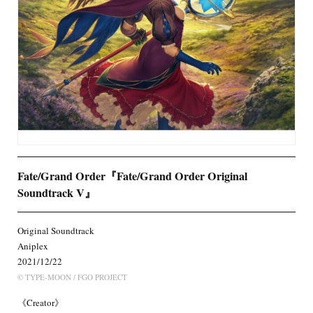
Fate/Grand Order『Fate/Grand Order Original
Soundtrack V』
Original Soundtrack
Aniplex
2021/12/22
© TYPE-MOON / FGO PROJECT
《Creator》