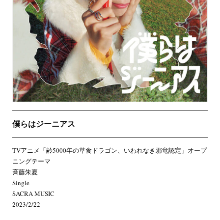
僕らはジーニアス
TVアニメ「齢5000年の草食ドラゴン、いわれなき邪竜認定」オープ
ニングテーマ
斉藤朱夏
Single
SACRA MUSIC
2023/2/22