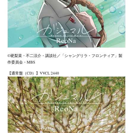
©硬梨菜・不二涼介・講談社／「シャングリラ・フロンティア」製
作委員会・MBS
【通常盤（CD）】VVCL 2440