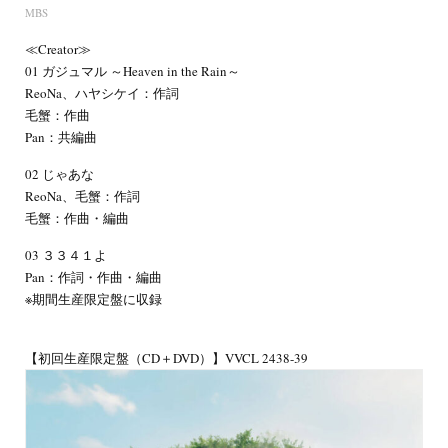
MBS
≪Creator≫
01 ガジュマル ～Heaven in the Rain～
ReoNa、ハヤシケイ：作詞
毛蟹：作曲
Pan：共編曲
02 じゃあな
ReoNa、毛蟹：作詞
毛蟹：作曲・編曲
03 ３３４１よ
Pan：作詞・作曲・編曲
※期間生産限定盤に収録
【初回生産限定盤（CD＋DVD）】VVCL 2438-39