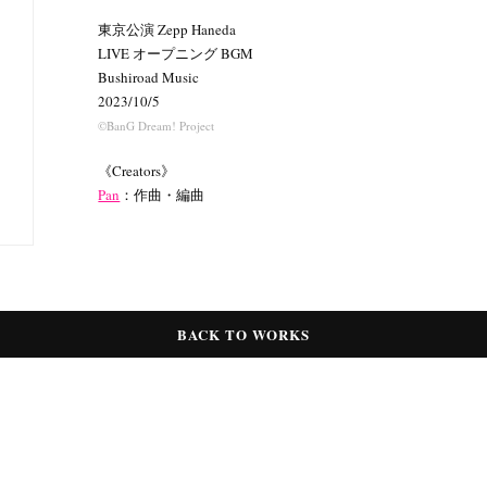
東京公演 Zepp Haneda
LIVE オープニング BGM
Bushiroad Music
2023/10/5
©BanG Dream! Project
《Creators》
Pan
：作曲・編曲
BACK TO WORKS