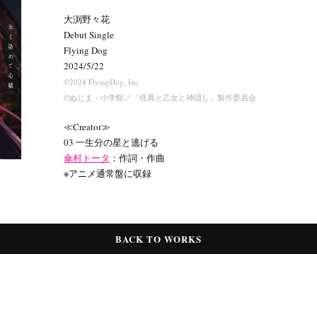
大渕野々花
Debut Single
Flying Dog
2024/5/22
©2024 FlyingDog, Inc
©ぬじま・小学館／「怪異と乙女と神隠し」製作委員会
≪Creator≫
03 一生分の星と逃げる
傘村トータ
：作詞・作曲
※アニメ通常盤に収録
BACK TO WORKS