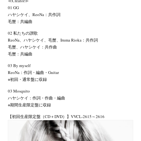
≪Creator≫
01 GG
ハヤシケイ、ReoNa：共作詞
毛蟹：共編曲
02 私たちの讃歌
ReoNa、ハヤシケイ、毛蟹、Iruma Rioka：共作詞
毛蟹、ハヤシケイ：共作曲
毛蟹：共編曲
03 By myself
ReoNa：作詞・編曲・Guitar
※初回・通常盤に収録
03 Mosquito
ハヤシケイ：作詞・作曲・編曲
※期間生産限定盤に収録
【初回生産限定盤（CD＋DVD）】VVCL-2615～2616