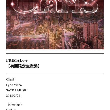
PRIMALove
【初回限定生産盤】
ClariS
Lyric Video
SACRA MUSIC
2018/2/28
《Creators》